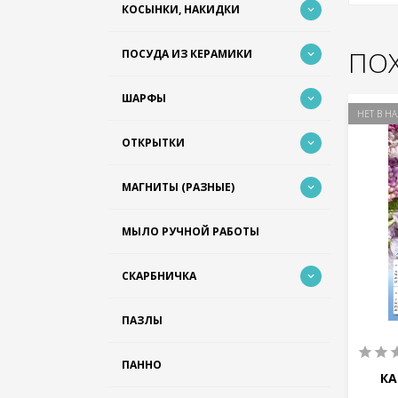
КОСЫНКИ, НАКИДКИ
ПО
ПОСУДА ИЗ КЕРАМИКИ
ШАРФЫ
НЕТ В НАЛИЧИИ
НЕТ В Н
ОТКРЫТКИ
МАГНИТЫ (РАЗНЫЕ)
МЫЛО РУЧНОЙ РАБОТЫ
СКАРБНИЧКА
ПАЗЛЫ
0
0
ПАННО
Т 2025
КАЛЕНДАРЬ ПЛАКАТ 2025
КА
Р
БОЛЬШОЙ УКР