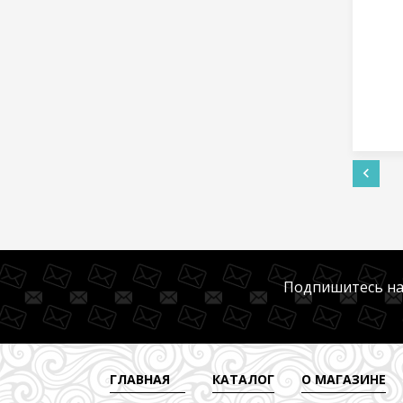
и
нет в наличии
05
Артикул - №24-003
16
грн.
Подпишитесь на
ГЛАВНАЯ
КАТАЛОГ
О МАГАЗИНЕ