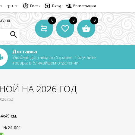
грн.
Гость
Вход
Регистрация
.rv.ua
0
0
0
Доставка
Удобная доставка по Украине. Получайте
товары в ближайшем отделении.
НОЙ НА 2026 ГОД
026 год
4x49 см.
:
№24-001
ии