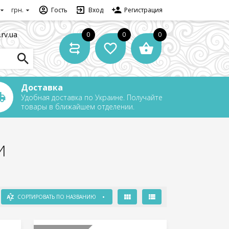
грн.
Гость
Вход
Регистрация
.rv.ua
0
0
0
Доставка
Удобная доставка по Украине. Получайте
товары в ближайшем отделении.
И
СОРТИРОВАТЬ ПО НАЗВАНИЮ