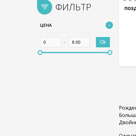
ФИЛЬТР
ПОЗ
ЦЕНА
-
Ok
Рожден
Больша
Двойны
Одинар