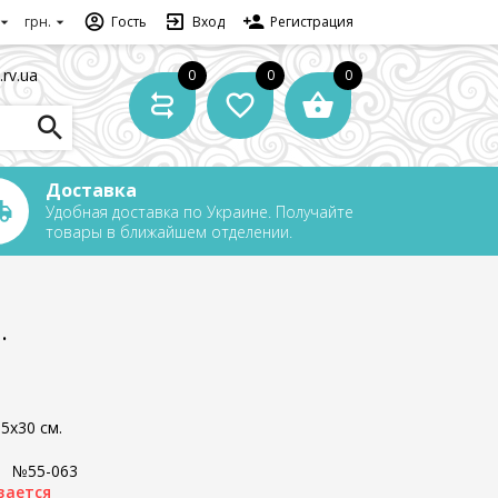
грн.
Гость
Вход
Регистрация
.rv.ua
0
0
0
Доставка
Удобная доставка по Украине. Получайте
товары в ближайшем отделении.
.
5x30 см.
:
№55-063
вается