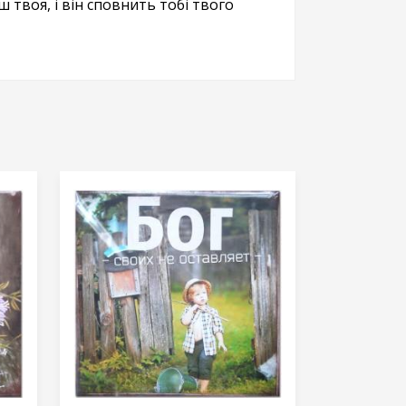
 твоя, і він сповнить тобі твого