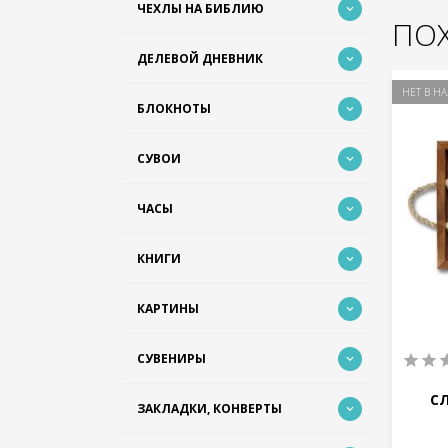
ЧЕХЛЫ НА БИБЛИЮ
ПО
ДЕЛЕВОЙ ДНЕВНИК
НОВИНКА
НЕТ В Н
БЛОКНОТЫ
СУВОИ
ЧАСЫ
КНИГИ
КАРТИНЫ
0
СУВЕНИРЫ
0
...
ПОДЯКУ СКЛАДАЙТЕ ЗА ВСЕ...
С
ЗАКЛАДКИ, КОНВЕРТЫ
я
заканчивается