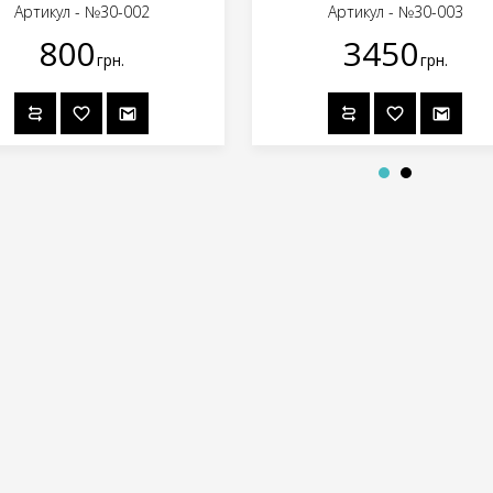
Артикул - №30-002
Артикул - №30-003
800
3450
грн.
грн.