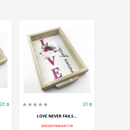
НОВИНКА
0
0
LOVE NEVER FAILS...
ПОДЯКУ СК
заканчивается
за