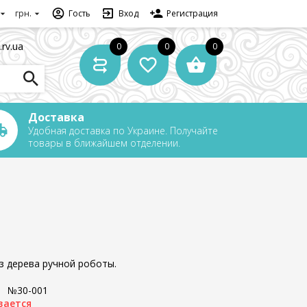
грн.
Гость
Вход
Регистрация
.rv.ua
0
0
0
Доставка
Удобная доставка по Украине. Получайте
товары в ближайшем отделении.
з дерева ручной роботы.
:
№30-001
вается