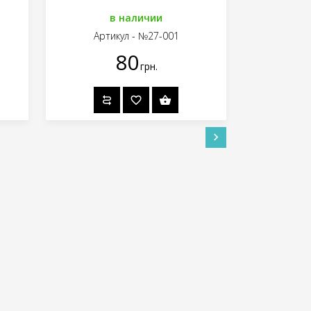
в наличии
не
Артикул - №27-001
Арти
80
грн.