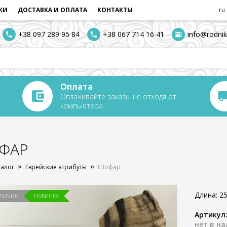
КИ
ДОСТАВКА И ОПЛАТА
КОНТАКТЫ
ru
+38 097 289 95 84
+38 067 714 16 41
info@rodnik
Оплата
Оплачивайте заказы не отходя от
компьютера.
ФАР
талог
Еврейские атрибуты
Шофар
Длина: 25
АЛИЧИИ
НОВИНКА
Артикул
нет в н