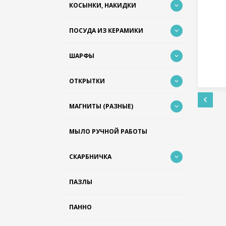
КОСЫНКИ, НАКИДКИ
нет в наличии
25
Артикул - №27-008
ПОСУДА ИЗ КЕРАМИКИ
115
грн.
ШАРФЫ
ОТКРЫТКИ
МАГНИТЫ (РАЗНЫЕ)
МЫЛО РУЧНОЙ РАБОТЫ
СКАРБНИЧКА
ПАЗЛЫ
ПАННО