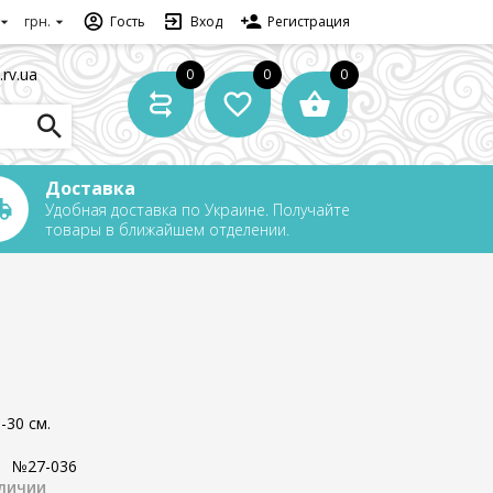
грн.
Гость
Вход
Регистрация
.rv.ua
0
0
0
Доставка
Удобная доставка по Украине. Получайте
товары в ближайшем отделении.
-30 см.
:
№27-036
аличии