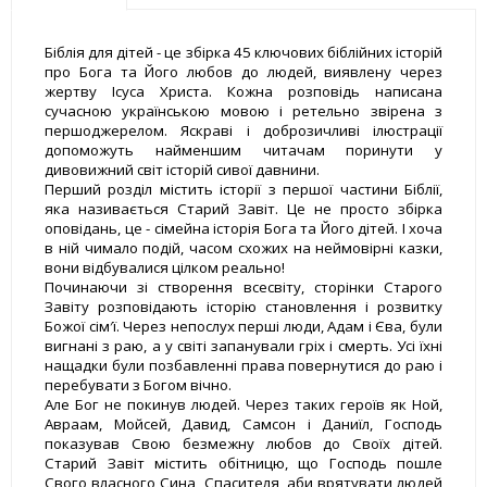
Біблія для дітей - це збірка 45 ключових біблійних історій
про Бога та Його любов до людей, виявлену через
жертву Ісуса Христа. Кожна розповідь написана
сучасною українською мовою і ретельно звірена з
першоджерелом. Яскраві і доброзичливі ілюстрації
допоможуть найменшим читачам поринути у
дивовижний світ історій сивої давнини.
Перший розділ містить історії з першої частини Біблії,
яка називається Старий Завіт. Це не просто збірка
оповідань, це - сімейна історія Бога та Його дітей. І хоча
в ній чимало подій, часом схожих на неймовірні казки,
вони відбувалися цілком реально!
Починаючи зі створення всесвіту, сторінки Старого
Завіту розповідають історію становлення і розвитку
Божої сім′ї. Через непослух перші люди, Адам і Єва, були
вигнані з раю, а у світі запанували гріх і смерть. Усі їхні
нащадки були позбавленні права повернутися до раю і
перебувати з Богом вічно.
Але Бог не покинув людей. Через таких героїв як Ной,
Авраам, Мойсей, Давид, Самсон і Даниїл, Господь
показував Свою безмежну любов до Своїх дітей.
Старий Завіт містить обітницю, що Господь пошле
Свого власного Сина, Спасителя, аби врятувати людей