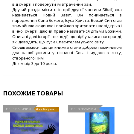
від смерті, і повернути їм втрачений рай.
Другий розділ містить історії другої частини Біблії, яка
називається Новий Завіт. Він починається з
народження Сина Божого, Ісуса Христа. Божий Син став
звичайною людиною і прийшов врятувати нас від гріха і
вічної смерті, даючи право називатися дітьми Божими.
Описані далі історії - це події, що відбувалися насправді,
які доводять, що Ісус є Спасителем усього світу.
Сподіваємося, що ця книжка стане добрим помічником
для вашої дитини у пізнанні Бога і чудового світу,
створеного Ним.
Дітям від 3 до 10 років.
ПОХОЖИЕ ТОВАРЫ
НЕТ В НАЛИЧИИ
НЕТ В НАЛИЧИИ